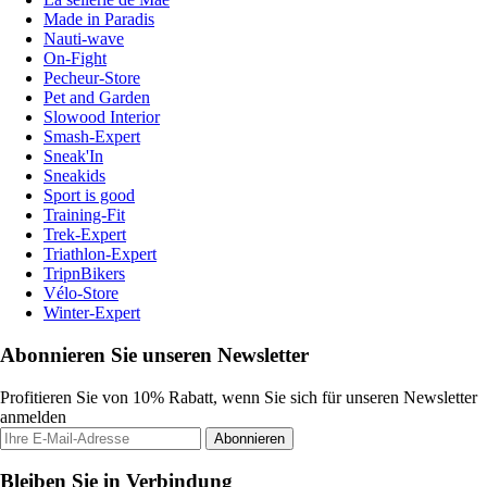
Made in Paradis
Nauti-wave
On-Fight
Pecheur-Store
Pet and Garden
Slowood Interior
Smash-Expert
Sneak'In
Sneakids
Sport is good
Training-Fit
Trek-Expert
Triathlon-Expert
TripnBikers
Vélo-Store
Winter-Expert
Abonnieren Sie unseren Newsletter
Profitieren Sie von 10% Rabatt, wenn Sie sich für unseren Newsletter
anmelden
Abonnieren
Bleiben Sie in Verbindung