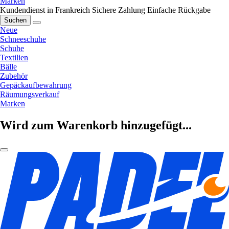
Marken
Kundendienst in Frankreich
Sichere Zahlung
Einfache Rückgabe
Suchen
Neue
Schneeschuhe
Schuhe
Textilien
Bälle
Zubehör
Gepäckaufbewahrung
Räumungsverkauf
Marken
Wird zum Warenkorb hinzugefügt...