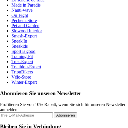
Made in Paradis
Nauti-wave
On-Fight
Pecheur-Store
Pet and Garden
Slowood Interior
Smash-Expert
Sneak'In
Sneakids
Sport is good
Training-Fit
Trek-Expert
Triathlon-Expert
TripnBikers
Vélo-Store
Winter-Expert
Abonnieren Sie unseren Newsletter
Profitieren Sie von 10% Rabatt, wenn Sie sich für unseren Newsletter
anmelden
Abonnieren
Bleiben Sie in Verbindung