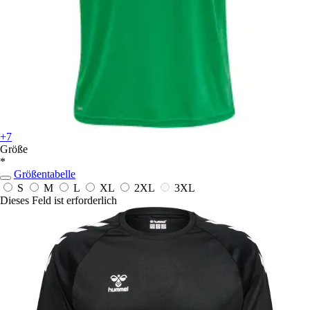
+7
Größe
*
Größentabelle
S
M
L
XL
2XL
3XL
Dieses Feld ist erforderlich