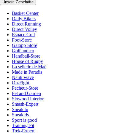
Unsere Geschäfte
Basket-Center
Daily Bikers
Direct Running
Direct-Volley
Espace Golf
Foot-Store
Galopp-Store
Golf and co
Handball-Store
House of Rugby
La sellerie de Maé
Made in Paradis
Nauti-wave
On-Fight
Pecheur-Store
Pet and Garden
Slowood Interior
Smash-Expert
Sneak'In
Sneakids
Sport is good
Training-Fit
Trek-Expert