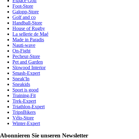
Espace Golf
Foot-Store
Galopp-Store
Golf and co
Handball-Store
House of Rugby
La sellerie de Maé
Made in Paradis
Nauti-wave
On-Fight
Pecheur-Store
Pet and Garden
Slowood Interior
Smash-Expert
Sneak'In
Sneakids
Sport is good
Training-Fit
Trek-Expert
Triathlon-Expert
TripnBikers
Vélo-Store
Winter-Expert
Abonnieren Sie unseren Newsletter