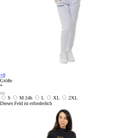
+0
Größe
*
S
M
24h
L
XL
2XL
Dieses Feld ist erforderlich