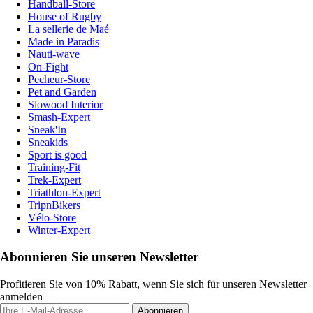
Handball-Store
House of Rugby
La sellerie de Maé
Made in Paradis
Nauti-wave
On-Fight
Pecheur-Store
Pet and Garden
Slowood Interior
Smash-Expert
Sneak'In
Sneakids
Sport is good
Training-Fit
Trek-Expert
Triathlon-Expert
TripnBikers
Vélo-Store
Winter-Expert
Abonnieren Sie unseren Newsletter
Profitieren Sie von 10% Rabatt, wenn Sie sich für unseren Newsletter
anmelden
Abonnieren