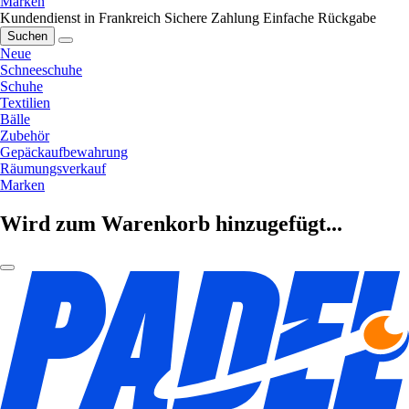
Marken
Kundendienst in Frankreich
Sichere Zahlung
Einfache Rückgabe
Suchen
Neue
Schneeschuhe
Schuhe
Textilien
Bälle
Zubehör
Gepäckaufbewahrung
Räumungsverkauf
Marken
Wird zum Warenkorb hinzugefügt...