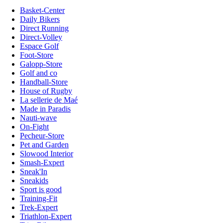
Basket-Center
Daily Bikers
Direct Running
Direct-Volley
Espace Golf
Foot-Store
Galopp-Store
Golf and co
Handball-Store
House of Rugby
La sellerie de Maé
Made in Paradis
Nauti-wave
On-Fight
Pecheur-Store
Pet and Garden
Slowood Interior
Smash-Expert
Sneak'In
Sneakids
Sport is good
Training-Fit
Trek-Expert
Triathlon-Expert