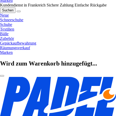
Marken
Kundendienst in Frankreich
Sichere Zahlung
Einfache Rückgabe
Suchen
Neue
Schneeschuhe
Schuhe
Textilien
Bälle
Zubehör
Gepäckaufbewahrung
Räumungsverkauf
Marken
Wird zum Warenkorb hinzugefügt...