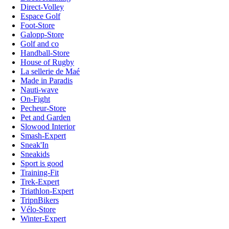
Direct-Volley
Espace Golf
Foot-Store
Galopp-Store
Golf and co
Handball-Store
House of Rugby
La sellerie de Maé
Made in Paradis
Nauti-wave
On-Fight
Pecheur-Store
Pet and Garden
Slowood Interior
Smash-Expert
Sneak'In
Sneakids
Sport is good
Training-Fit
Trek-Expert
Triathlon-Expert
TripnBikers
Vélo-Store
Winter-Expert