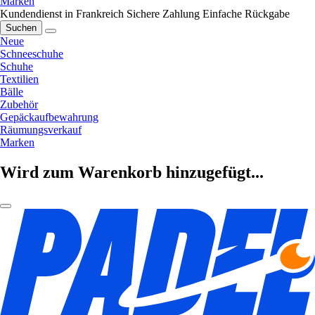
Marken
Kundendienst in Frankreich
Sichere Zahlung
Einfache Rückgabe
Suchen
Neue
Schneeschuhe
Schuhe
Textilien
Bälle
Zubehör
Gepäckaufbewahrung
Räumungsverkauf
Marken
Wird zum Warenkorb hinzugefügt...