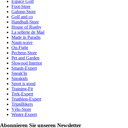
Espace Golf
Foot-Store
Galopp-Store
Golf and co
Handball-Store
House of Rugby
La sellerie de Maé
Made in Paradis
Nauti-wave
On-Fight
Pecheur-Store
Pet and Garden
Slowood Interior
Smash-Expert
Sneak'In
Sneakids
Sport is good
Training-Fit
Trek-Expert
Triathlon-Expert
TripnBikers
Vélo-Store
Winter-Expert
Abonnieren Sie unseren Newsletter