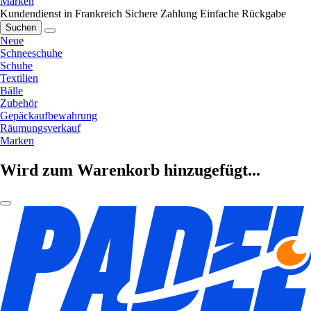
Marken
Kundendienst in Frankreich
Sichere Zahlung
Einfache Rückgabe
Suchen
Neue
Schneeschuhe
Schuhe
Textilien
Bälle
Zubehör
Gepäckaufbewahrung
Räumungsverkauf
Marken
Wird zum Warenkorb hinzugefügt...