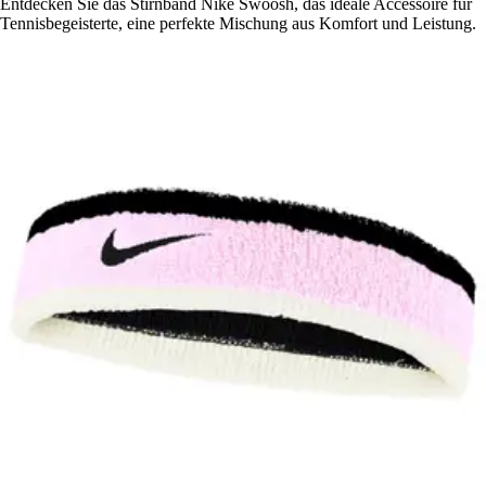
Entdecken Sie das Stirnband Nike Swoosh, das ideale Accessoire für
Tennisbegeisterte, eine perfekte Mischung aus Komfort und Leistung.