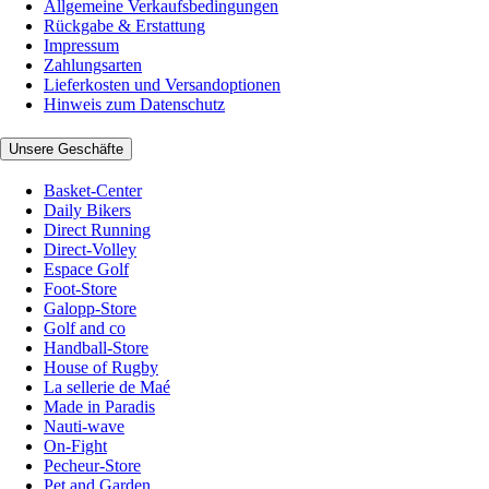
Allgemeine Verkaufsbedingungen
Rückgabe & Erstattung
Impressum
Zahlungsarten
Lieferkosten und Versandoptionen
Hinweis zum Datenschutz
Unsere Geschäfte
Basket-Center
Daily Bikers
Direct Running
Direct-Volley
Espace Golf
Foot-Store
Galopp-Store
Golf and co
Handball-Store
House of Rugby
La sellerie de Maé
Made in Paradis
Nauti-wave
On-Fight
Pecheur-Store
Pet and Garden