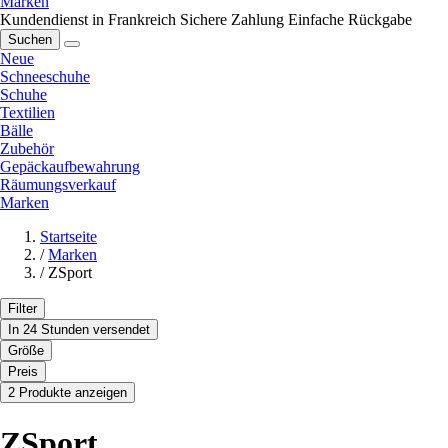
Marken
Kundendienst in Frankreich
Sichere Zahlung
Einfache Rückgabe
Suchen
Neue
Schneeschuhe
Schuhe
Textilien
Bälle
Zubehör
Gepäckaufbewahrung
Räumungsverkauf
Marken
Startseite
/
Marken
/
ZSport
Filter
In 24 Stunden versendet
Größe
Preis
2 Produkte anzeigen
ZSport