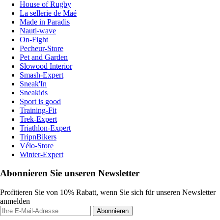
House of Rugby
La sellerie de Maé
Made in Paradis
Nauti-wave
On-Fight
Pecheur-Store
Pet and Garden
Slowood Interior
Smash-Expert
Sneak'In
Sneakids
Sport is good
Training-Fit
Trek-Expert
Triathlon-Expert
TripnBikers
Vélo-Store
Winter-Expert
Abonnieren Sie unseren Newsletter
Profitieren Sie von 10% Rabatt, wenn Sie sich für unseren Newsletter
anmelden
Abonnieren