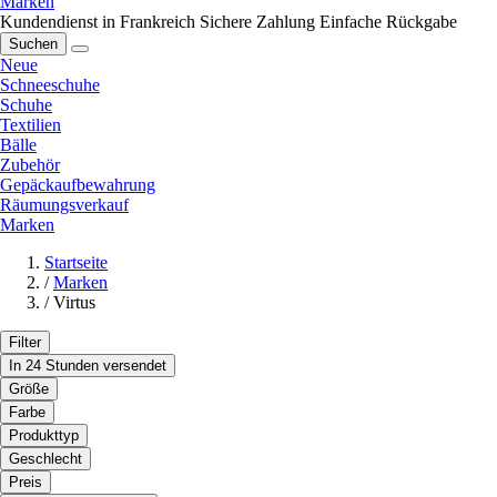
Marken
Kundendienst in Frankreich
Sichere Zahlung
Einfache Rückgabe
Suchen
Neue
Schneeschuhe
Schuhe
Textilien
Bälle
Zubehör
Gepäckaufbewahrung
Räumungsverkauf
Marken
Startseite
/
Marken
/
Virtus
Filter
In 24 Stunden versendet
Größe
Farbe
Produkttyp
Geschlecht
Preis