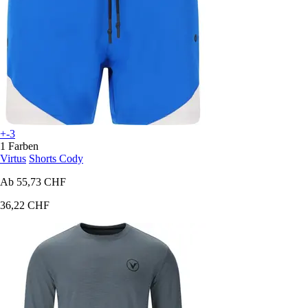
+-3
1 Farben
Virtus
Shorts Cody
Ab
55,73 CHF
36,22 CHF