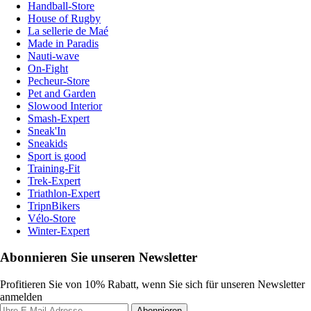
Handball-Store
House of Rugby
La sellerie de Maé
Made in Paradis
Nauti-wave
On-Fight
Pecheur-Store
Pet and Garden
Slowood Interior
Smash-Expert
Sneak'In
Sneakids
Sport is good
Training-Fit
Trek-Expert
Triathlon-Expert
TripnBikers
Vélo-Store
Winter-Expert
Abonnieren Sie unseren Newsletter
Profitieren Sie von 10% Rabatt, wenn Sie sich für unseren Newsletter
anmelden
Abonnieren