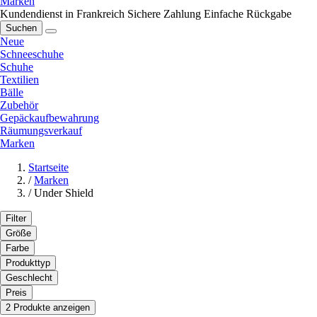
Marken
Kundendienst in Frankreich
Sichere Zahlung
Einfache Rückgabe
Suchen
Neue
Schneeschuhe
Schuhe
Textilien
Bälle
Zubehör
Gepäckaufbewahrung
Räumungsverkauf
Marken
Startseite
/
Marken
/
Under Shield
Filter
Größe
Farbe
Produkttyp
Geschlecht
Preis
2 Produkte anzeigen