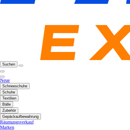
Suchen
Neue
Schneeschuhe
Schuhe
Textilien
Bälle
Zubehör
Gepäckaufbewahrung
Räumungsverkauf
Marken