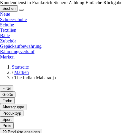
Kundendienst in Frankreich
Sichere Zahlung
Einfache Rückgabe
Suchen
Neue
Schneeschuhe
Schuhe
Textilien
Bälle
Zubehör
Gepäckaufbewahrung
Räumungsverkauf
Marken
Startseite
/
Marken
/
The Indian Maharadja
Filter
Größe
Farbe
Altersgruppe
Produkttyp
Sport
Preis
29 Produkte anzeigen