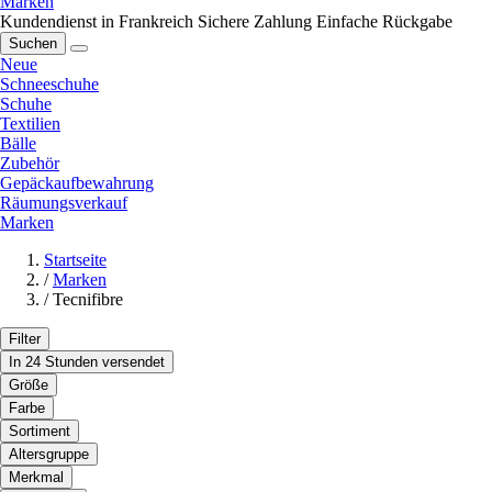
Marken
Kundendienst in Frankreich
Sichere Zahlung
Einfache Rückgabe
Suchen
Neue
Schneeschuhe
Schuhe
Textilien
Bälle
Zubehör
Gepäckaufbewahrung
Räumungsverkauf
Marken
Startseite
/
Marken
/
Tecnifibre
Filter
In 24 Stunden versendet
Größe
Farbe
Sortiment
Altersgruppe
Merkmal