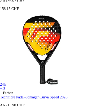
Ab
186,07 CHF
158,15 CHF
24h
+-3
1 Farben
Tecnifibre
Padel-Schläger Curva Speed 2026
Ab
213,98 CHF