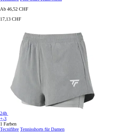
Ab
46,52 CHF
17,13 CHF
24h
+-3
1 Farben
Tecnifibre
Tennisshorts für Damen