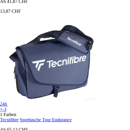
Ab
41,87 CHF
13,87 CHF
24h
+-3
1 Farben
Tecnifibre
Sporttasche Tour Endurance
Ab
65,12 CHF