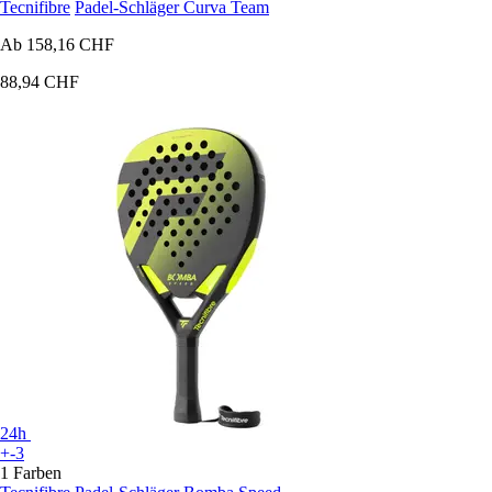
Tecnifibre
Padel-Schläger Curva Team
Ab
158,16 CHF
88,94 CHF
24h
+-3
1 Farben