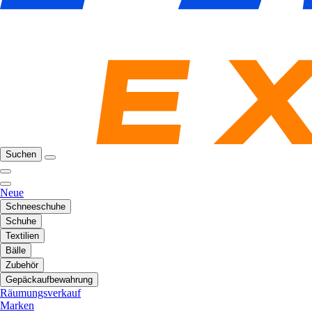
Suchen
Neue
Schneeschuhe
Schuhe
Textilien
Bälle
Zubehör
Gepäckaufbewahrung
Räumungsverkauf
Marken