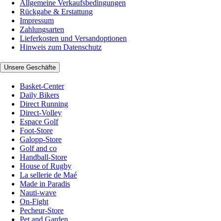
Allgemeine Verkaufsbedingungen
Rückgabe & Erstattung
Impressum
Zahlungsarten
Lieferkosten und Versandoptionen
Hinweis zum Datenschutz
Unsere Geschäfte
Basket-Center
Daily Bikers
Direct Running
Direct-Volley
Espace Golf
Foot-Store
Galopp-Store
Golf and co
Handball-Store
House of Rugby
La sellerie de Maé
Made in Paradis
Nauti-wave
On-Fight
Pecheur-Store
Pet and Garden