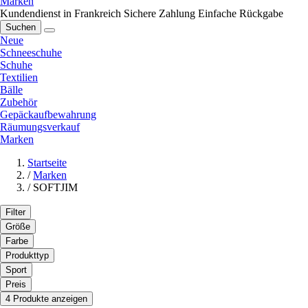
Marken
Kundendienst in Frankreich
Sichere Zahlung
Einfache Rückgabe
Suchen
Neue
Schneeschuhe
Schuhe
Textilien
Bälle
Zubehör
Gepäckaufbewahrung
Räumungsverkauf
Marken
Startseite
/
Marken
/
SOFTJIM
Filter
Größe
Farbe
Produkttyp
Sport
Preis
4 Produkte anzeigen