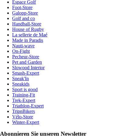
Espace Golf
Foot-Store
Galopp-Store
Golf and co
Handball-Store
House of Rugby
La sellerie de Maé
Made in Paradis
Nauti-wave
On-Fight
Pecheur-Store
Pet and Garden
Slowood Interior
Smash-Expert
Sneak'In
Sneakids
Sport is good
Training-Fit
Trek-Expert
Triathlon-Expert
TripnBikers
Vélo-Store
Winter-Expert
Abonnieren Sie unseren Newsletter