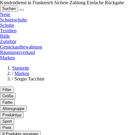
Kundendienst in Frankreich
Sichere Zahlung
Einfache Rückgabe
Suchen
Neue
Schneeschuhe
Schuhe
Textilien
Bälle
Zubehör
Gepäckaufbewahrung
Räumungsverkauf
Marken
Startseite
/
Marken
/
Sergio Tacchini
Filter
Größe
Farbe
Altersgruppe
Produkttyp
Sport
Preis
9 Produkte anzeigen