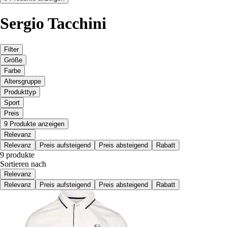
Sergio Tacchini
Filter
Größe
Farbe
Altersgruppe
Produkttyp
Sport
Preis
9 Produkte anzeigen
Relevanz
Relevanz
Preis aufsteigend
Preis absteigend
Rabatt
9 produkte
Sortieren nach
Relevanz
Relevanz
Preis aufsteigend
Preis absteigend
Rabatt