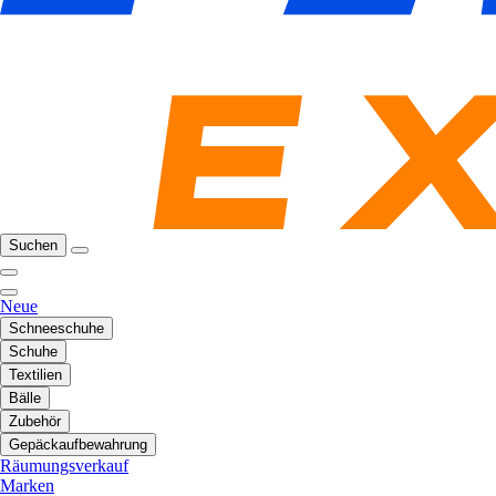
Suchen
Neue
Schneeschuhe
Schuhe
Textilien
Bälle
Zubehör
Gepäckaufbewahrung
Räumungsverkauf
Marken