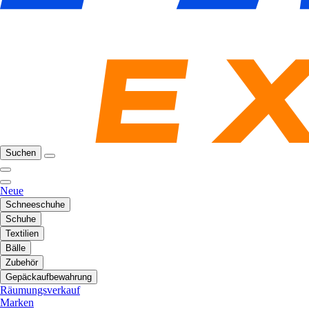
Suchen
Neue
Schneeschuhe
Schuhe
Textilien
Bälle
Zubehör
Gepäckaufbewahrung
Räumungsverkauf
Marken