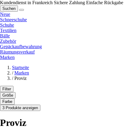
Kundendienst in Frankreich
Sichere Zahlung
Einfache Rückgabe
Suchen
Neue
Schneeschuhe
Schuhe
Textilien
Bälle
Zubehör
Gepäckaufbewahrung
Räumungsverkauf
Marken
Startseite
/
Marken
/
Proviz
Filter
Größe
Farbe
3 Produkte anzeigen
Proviz