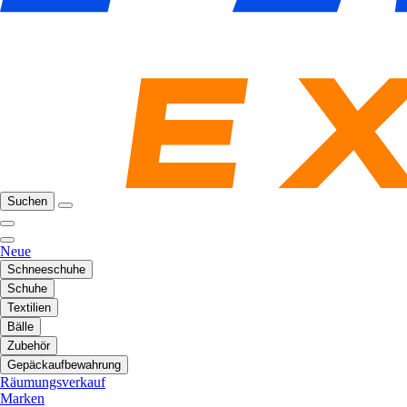
Suchen
Neue
Schneeschuhe
Schuhe
Textilien
Bälle
Zubehör
Gepäckaufbewahrung
Räumungsverkauf
Marken