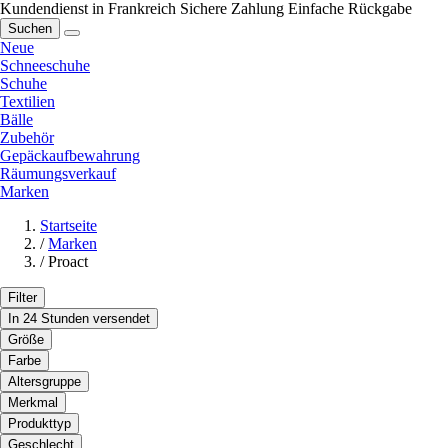
Kundendienst in Frankreich
Sichere Zahlung
Einfache Rückgabe
Suchen
Neue
Schneeschuhe
Schuhe
Textilien
Bälle
Zubehör
Gepäckaufbewahrung
Räumungsverkauf
Marken
Startseite
/
Marken
/
Proact
Filter
In 24 Stunden versendet
Größe
Farbe
Altersgruppe
Merkmal
Produkttyp
Geschlecht