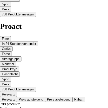
Sport
Preis
788 Produkte anzeigen
Proact
Filter
In 24 Stunden versendet
Größe
Farbe
Altersgruppe
Merkmal
Produkttyp
Geschlecht
Sport
Preis
788 Produkte anzeigen
Relevanz
Relevanz
Preis aufsteigend
Preis absteigend
Rabatt
788 produkte