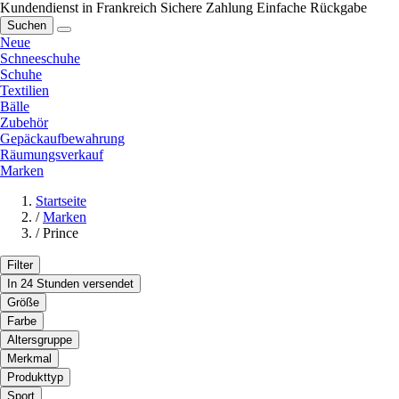
Kundendienst in Frankreich
Sichere Zahlung
Einfache Rückgabe
Suchen
Neue
Schneeschuhe
Schuhe
Textilien
Bälle
Zubehör
Gepäckaufbewahrung
Räumungsverkauf
Marken
Startseite
/
Marken
/
Prince
Filter
In 24 Stunden versendet
Größe
Farbe
Altersgruppe
Merkmal
Produkttyp
Sport