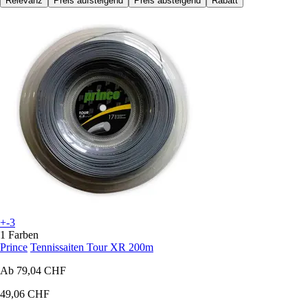
Relevanz
Preis aufsteigend
Preis absteigend
Rabatt
+-3
1 Farben
Prince
Tennissaiten Tour XR 200m
Ab
79,04 CHF
49,06 CHF