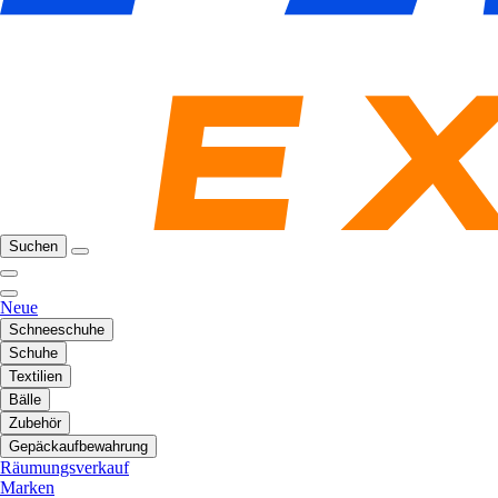
Suchen
Neue
Schneeschuhe
Schuhe
Textilien
Bälle
Zubehör
Gepäckaufbewahrung
Räumungsverkauf
Marken