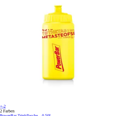
+-2
2 Farben
PowerBar
Trinkflasche – 0,50L