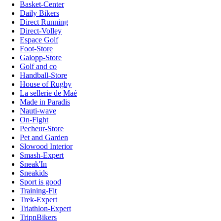
Basket-Center
Daily Bikers
Direct Running
Direct-Volley
Espace Golf
Foot-Store
Galopp-Store
Golf and co
Handball-Store
House of Rugby
La sellerie de Maé
Made in Paradis
Nauti-wave
On-Fight
Pecheur-Store
Pet and Garden
Slowood Interior
Smash-Expert
Sneak'In
Sneakids
Sport is good
Training-Fit
Trek-Expert
Triathlon-Expert
TripnBikers