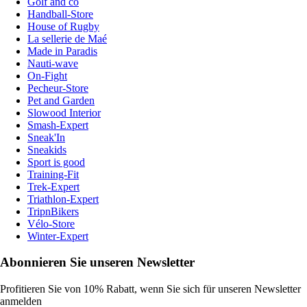
Golf and co
Handball-Store
House of Rugby
La sellerie de Maé
Made in Paradis
Nauti-wave
On-Fight
Pecheur-Store
Pet and Garden
Slowood Interior
Smash-Expert
Sneak'In
Sneakids
Sport is good
Training-Fit
Trek-Expert
Triathlon-Expert
TripnBikers
Vélo-Store
Winter-Expert
Abonnieren Sie unseren Newsletter
Profitieren Sie von 10% Rabatt, wenn Sie sich für unseren Newsletter
anmelden