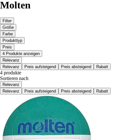
Molten
Filter
Größe
Farbe
Produkttyp
Preis
4 Produkte anzeigen
Relevanz
Relevanz
Preis aufsteigend
Preis absteigend
Rabatt
4 produkte
Sortieren nach
Relevanz
Relevanz
Preis aufsteigend
Preis absteigend
Rabatt