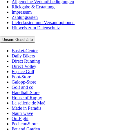
Allgemeine Verkaufsbedingungen
Rückgabe & Erstattung
Impressum
Zahlungsarten
Lieferkosten und Versandoptionen
Hinweis zum Datenschutz
Unsere Geschäfte
Basket-Center
Daily Bikers
Direct Running
Direct-Volley
Espace Golf
Foot-Store
Galopp-Store
Golf and co
Handball-Store
House of Rugby
La sellerie de Maé
Made in Paradis
Nauti-wave
On-Fight
Pecheur-Store
Pet and Garden