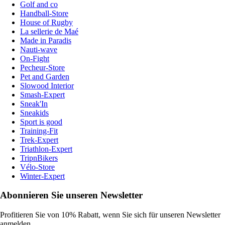
Golf and co
Handball-Store
House of Rugby
La sellerie de Maé
Made in Paradis
Nauti-wave
On-Fight
Pecheur-Store
Pet and Garden
Slowood Interior
Smash-Expert
Sneak'In
Sneakids
Sport is good
Training-Fit
Trek-Expert
Triathlon-Expert
TripnBikers
Vélo-Store
Winter-Expert
Abonnieren Sie unseren Newsletter
Profitieren Sie von 10% Rabatt, wenn Sie sich für unseren Newsletter
anmelden