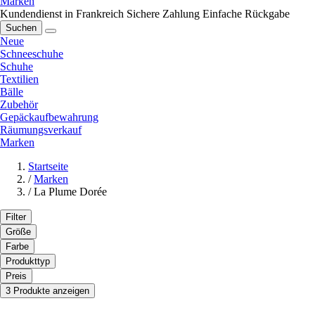
Marken
Kundendienst in Frankreich
Sichere Zahlung
Einfache Rückgabe
Suchen
Neue
Schneeschuhe
Schuhe
Textilien
Bälle
Zubehör
Gepäckaufbewahrung
Räumungsverkauf
Marken
Startseite
/
Marken
/
La Plume Dorée
Filter
Größe
Farbe
Produkttyp
Preis
3 Produkte anzeigen