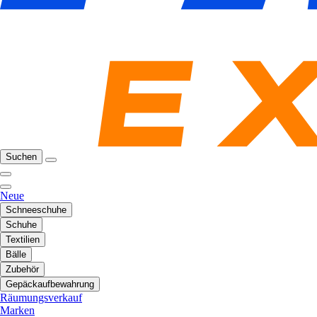
Suchen
Neue
Schneeschuhe
Schuhe
Textilien
Bälle
Zubehör
Gepäckaufbewahrung
Räumungsverkauf
Marken