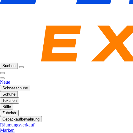
Suchen
Neue
Schneeschuhe
Schuhe
Textilien
Bälle
Zubehör
Gepäckaufbewahrung
Räumungsverkauf
Marken