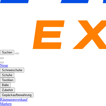
Suchen
Neue
Schneeschuhe
Schuhe
Textilien
Bälle
Zubehör
Gepäckaufbewahrung
Räumungsverkauf
Marken