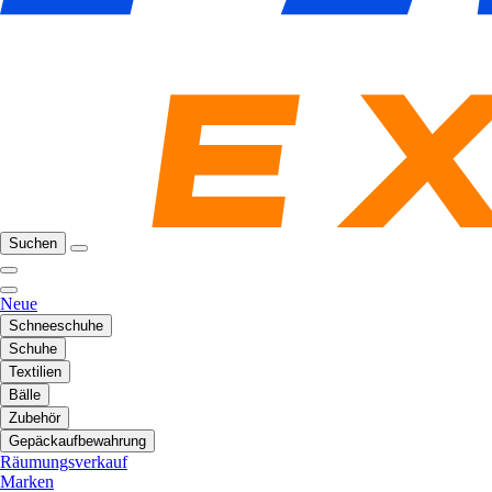
Suchen
Neue
Schneeschuhe
Schuhe
Textilien
Bälle
Zubehör
Gepäckaufbewahrung
Räumungsverkauf
Marken