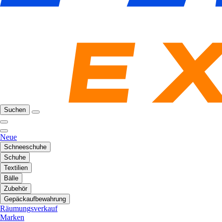
Suchen
Neue
Schneeschuhe
Schuhe
Textilien
Bälle
Zubehör
Gepäckaufbewahrung
Räumungsverkauf
Marken