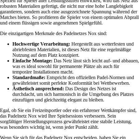
Speziell für Spieler aller Leistungsstufen entwickelt, wird das Netz aus
robusten Materialien gefertigt, die nicht nur eine hohe Langlebigkeit
garantieren, sondern auch eine ausgezeichnete Spannung während der
Matches bieten. So profitieren die Spieler von einem optimalen Abprall
und einem flüssigen sowie angenehmen Spielgefühl.
Die einzigartigen Merkmale des Padelnetzes Nox sind:
Hochwertige Verarbeitung:
Hergestellt aus wetterfesten und
abriebfesten Materialien, ist dieses Netz für eine regelmäßige
Nutzung auf dem Platz konzipiert.
Einfache Montage:
Das Netz lässt sich leicht auf- und abbauen,
was es ideal sowohl für permanente Plätze als auch für
temporäre Installationen macht.
Standardmaße:
Entspricht den offiziellen Padel-Normen und
gewährleistet somit perfekte Konformität bei Wettbewerben.
Ästhetisch ansprechend:
Das Design des Netzes ist
durchdacht, um sich harmonisch in die Umgebung des Platzes
einzufügen und gleichzeitig elegant zu bleiben.
Egal, ob Sie ein Freizeitsportler oder ein erfahrener Wettkämpfer sind,
das Padelnetz Nox wird Ihre Spielsessions verbessern. Sein
sorgfältiger Herstellungsprozess gewährleistet eine stabile Leistung,
was besonders wichtig ist, wenn jeder Punkt zählt.
Wenn Sie sich für das Padelnetz Nox entscheiden, haben Sie ein