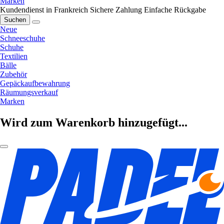
Marken
Kundendienst in Frankreich
Sichere Zahlung
Einfache Rückgabe
Suchen
Neue
Schneeschuhe
Schuhe
Textilien
Bälle
Zubehör
Gepäckaufbewahrung
Räumungsverkauf
Marken
Wird zum Warenkorb hinzugefügt...