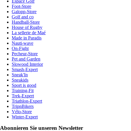
Espace Golf
Foot-Store
Galopp-Store
Golf and co
Handball-Store
House of Rugby
La sellerie de Maé
Made in Paradis
Nauti-wave
On-Fight
Pecheur-Store
Pet and Garden
Slowood Interior
Smash-Expert
Sneak'In
Sneakids
Sport is good
Training-Fit
Trek-Expert
Triathlon-Expert
TripnBikers
Vélo-Store
Winter-Expert
Abonnieren Sie unseren Newsletter