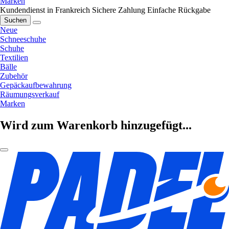
Marken
Kundendienst in Frankreich
Sichere Zahlung
Einfache Rückgabe
Suchen
Neue
Schneeschuhe
Schuhe
Textilien
Bälle
Zubehör
Gepäckaufbewahrung
Räumungsverkauf
Marken
Wird zum Warenkorb hinzugefügt...