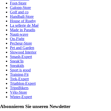
Foot-Store
Galopp-Store
Golf and co
Handball-Store
House of Rugby
La sellerie de Maé
Made in Paradis
Nauti-wave
On-Fight
Pecheur-Store
Pet and Garden
Slowood Interior
Smash-Expert
Sneak'In
Sneakids
Sport is good
Training-Fit
Trek-Expert
Triathlon-Expert
TripnBikers
Vélo-Store
Winter-Expert
Abonnieren Sie unseren Newsletter