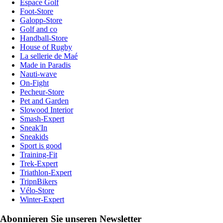
Espace Golf
Foot-Store
Galopp-Store
Golf and co
Handball-Store
House of Rugby
La sellerie de Maé
Made in Paradis
Nauti-wave
On-Fight
Pecheur-Store
Pet and Garden
Slowood Interior
Smash-Expert
Sneak'In
Sneakids
Sport is good
Training-Fit
Trek-Expert
Triathlon-Expert
TripnBikers
Vélo-Store
Winter-Expert
Abonnieren Sie unseren Newsletter