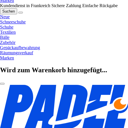
Marken
Kundendienst in Frankreich
Sichere Zahlung
Einfache Rückgabe
Suchen
Neue
Schneeschuhe
Schuhe
Textilien
Bälle
Zubehör
Gepäckaufbewahrung
Räumungsverkauf
Marken
Wird zum Warenkorb hinzugefügt...