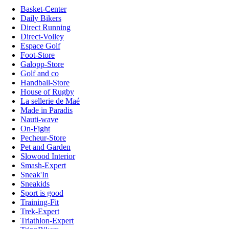
Basket-Center
Daily Bikers
Direct Running
Direct-Volley
Espace Golf
Foot-Store
Galopp-Store
Golf and co
Handball-Store
House of Rugby
La sellerie de Maé
Made in Paradis
Nauti-wave
On-Fight
Pecheur-Store
Pet and Garden
Slowood Interior
Smash-Expert
Sneak'In
Sneakids
Sport is good
Training-Fit
Trek-Expert
Triathlon-Expert