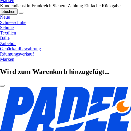
Marken
Kundendienst in Frankreich
Sichere Zahlung
Einfache Rückgabe
Suchen
Neue
Schneeschuhe
Schuhe
Textilien
Bälle
Zubehör
Gepäckaufbewahrung
Räumungsverkauf
Marken
Wird zum Warenkorb hinzugefügt...