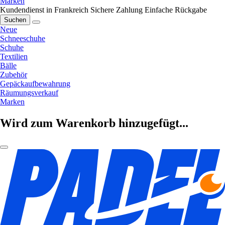
Marken
Kundendienst in Frankreich
Sichere Zahlung
Einfache Rückgabe
Suchen
Neue
Schneeschuhe
Schuhe
Textilien
Bälle
Zubehör
Gepäckaufbewahrung
Räumungsverkauf
Marken
Wird zum Warenkorb hinzugefügt...