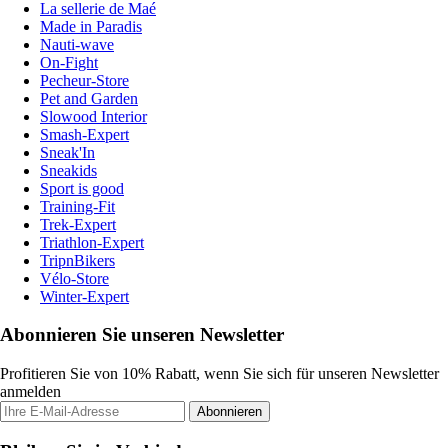
La sellerie de Maé
Made in Paradis
Nauti-wave
On-Fight
Pecheur-Store
Pet and Garden
Slowood Interior
Smash-Expert
Sneak'In
Sneakids
Sport is good
Training-Fit
Trek-Expert
Triathlon-Expert
TripnBikers
Vélo-Store
Winter-Expert
Abonnieren Sie unseren Newsletter
Profitieren Sie von 10% Rabatt, wenn Sie sich für unseren Newsletter
anmelden
Abonnieren