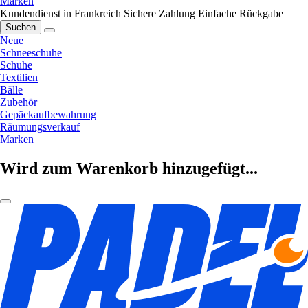
Marken
Kundendienst in Frankreich
Sichere Zahlung
Einfache Rückgabe
Suchen
Neue
Schneeschuhe
Schuhe
Textilien
Bälle
Zubehör
Gepäckaufbewahrung
Räumungsverkauf
Marken
Wird zum Warenkorb hinzugefügt...