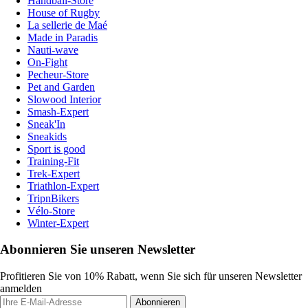
Handball-Store
House of Rugby
La sellerie de Maé
Made in Paradis
Nauti-wave
On-Fight
Pecheur-Store
Pet and Garden
Slowood Interior
Smash-Expert
Sneak'In
Sneakids
Sport is good
Training-Fit
Trek-Expert
Triathlon-Expert
TripnBikers
Vélo-Store
Winter-Expert
Abonnieren Sie unseren Newsletter
Profitieren Sie von 10% Rabatt, wenn Sie sich für unseren Newsletter
anmelden
Abonnieren