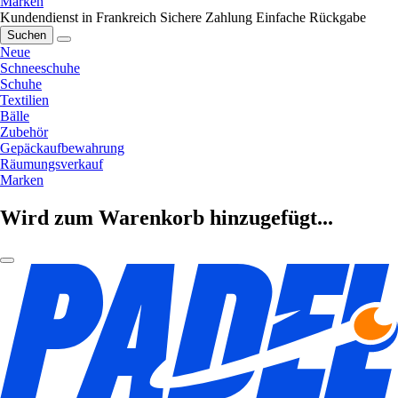
Marken
Kundendienst in Frankreich
Sichere Zahlung
Einfache Rückgabe
Suchen
Neue
Schneeschuhe
Schuhe
Textilien
Bälle
Zubehör
Gepäckaufbewahrung
Räumungsverkauf
Marken
Wird zum Warenkorb hinzugefügt...