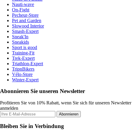
Nauti-wave
On-Fight
Pecheur-Store
Pet and Garden
Slowood Interior
Smash-Expert
Sneak'In
Sneakids
Sport is good
Training-Fit
Trek-Expert
Triathlon-Expert
TripnBikers
Vélo-Store
Winter-Expert
Abonnieren Sie unseren Newsletter
Profitieren Sie von 10% Rabatt, wenn Sie sich für unseren Newsletter
anmelden
Abonnieren
Bleiben Sie in Verbindung