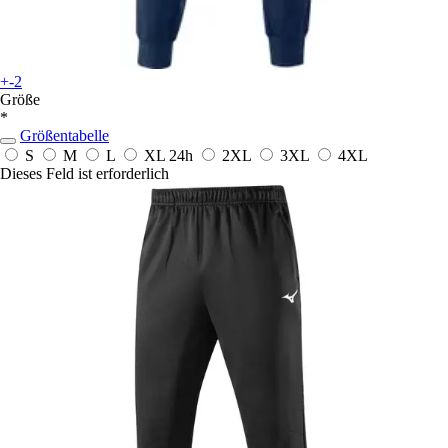
+-2
Größe
*
Größentabelle
S
M
L
XL
24h
2XL
3XL
4XL
Dieses Feld ist erforderlich