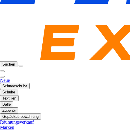
Suchen
Neue
Schneeschuhe
Schuhe
Textilien
Bälle
Zubehör
Gepäckaufbewahrung
Räumungsverkauf
Marken