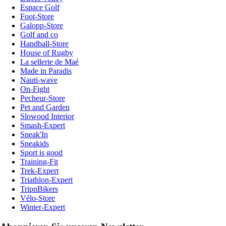
Espace Golf
Foot-Store
Galopp-Store
Golf and co
Handball-Store
House of Rugby
La sellerie de Maé
Made in Paradis
Nauti-wave
On-Fight
Pecheur-Store
Pet and Garden
Slowood Interior
Smash-Expert
Sneak'In
Sneakids
Sport is good
Training-Fit
Trek-Expert
Triathlon-Expert
TripnBikers
Vélo-Store
Winter-Expert