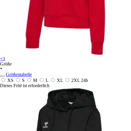
+3
Größe
*
Größentabelle
XS
S
M
L
XL
2XL
24h
Dieses Feld ist erforderlich