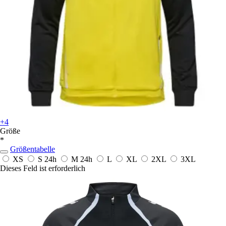
+4
Größe
*
Größentabelle
XS
S
24h
M
24h
L
XL
2XL
3XL
Dieses Feld ist erforderlich