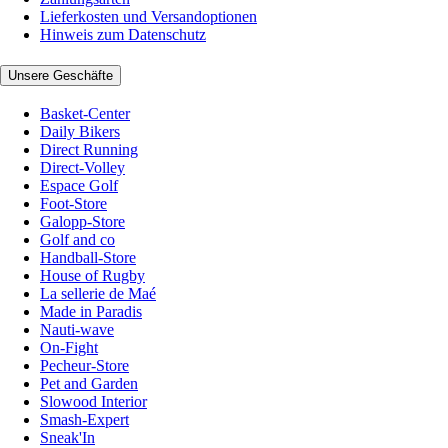
Lieferkosten und Versandoptionen
Hinweis zum Datenschutz
Unsere Geschäfte
Basket-Center
Daily Bikers
Direct Running
Direct-Volley
Espace Golf
Foot-Store
Galopp-Store
Golf and co
Handball-Store
House of Rugby
La sellerie de Maé
Made in Paradis
Nauti-wave
On-Fight
Pecheur-Store
Pet and Garden
Slowood Interior
Smash-Expert
Sneak'In