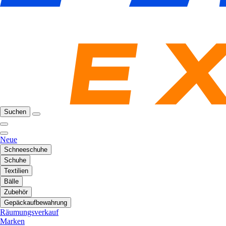
Suchen
Neue
Schneeschuhe
Schuhe
Textilien
Bälle
Zubehör
Gepäckaufbewahrung
Räumungsverkauf
Marken