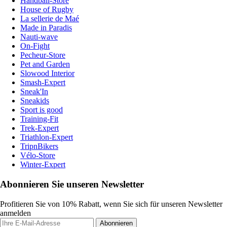
Handball-Store
House of Rugby
La sellerie de Maé
Made in Paradis
Nauti-wave
On-Fight
Pecheur-Store
Pet and Garden
Slowood Interior
Smash-Expert
Sneak'In
Sneakids
Sport is good
Training-Fit
Trek-Expert
Triathlon-Expert
TripnBikers
Vélo-Store
Winter-Expert
Abonnieren Sie unseren Newsletter
Profitieren Sie von 10% Rabatt, wenn Sie sich für unseren Newsletter
anmelden
Abonnieren