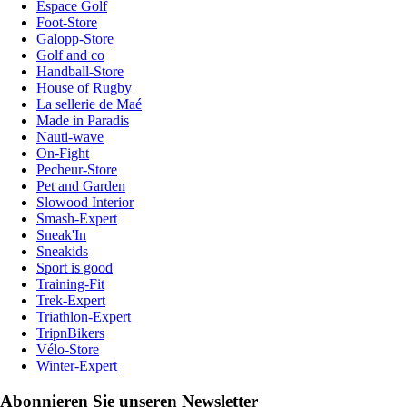
Espace Golf
Foot-Store
Galopp-Store
Golf and co
Handball-Store
House of Rugby
La sellerie de Maé
Made in Paradis
Nauti-wave
On-Fight
Pecheur-Store
Pet and Garden
Slowood Interior
Smash-Expert
Sneak'In
Sneakids
Sport is good
Training-Fit
Trek-Expert
Triathlon-Expert
TripnBikers
Vélo-Store
Winter-Expert
Abonnieren Sie unseren Newsletter