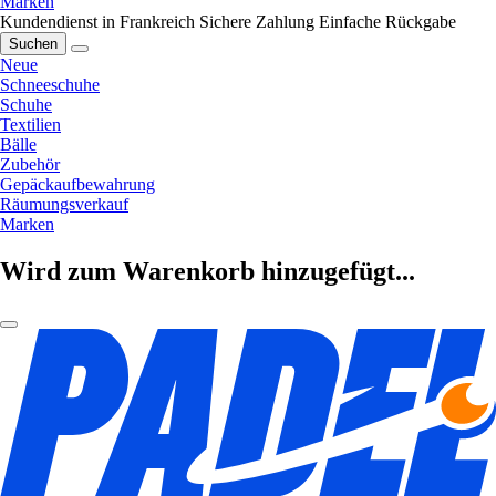
Marken
Kundendienst in Frankreich
Sichere Zahlung
Einfache Rückgabe
Suchen
Neue
Schneeschuhe
Schuhe
Textilien
Bälle
Zubehör
Gepäckaufbewahrung
Räumungsverkauf
Marken
Wird zum Warenkorb hinzugefügt...