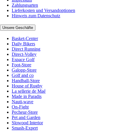
Zahlungsarten
Lieferkosten und Versandoptionen
Hinweis zum Datenschutz
Unsere Geschäfte
Basket-Center
Daily Bikers
Direct Running
Direct-Volley
Espace Golf
Foot-Store
Galopp-Store
Golf and co
Handball-Store
House of Rugby
La sellerie de Maé
Made in Paradis
Nauti-wave
On-Fight
Pecheur-Store
Pet and Garden
Slowood Interior
Smash-Expert