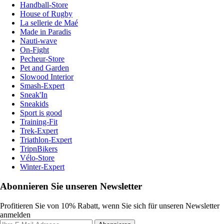
Handball-Store
House of Rugby
La sellerie de Maé
Made in Paradis
Nauti-wave
On-Fight
Pecheur-Store
Pet and Garden
Slowood Interior
Smash-Expert
Sneak'In
Sneakids
Sport is good
Training-Fit
Trek-Expert
Triathlon-Expert
TripnBikers
Vélo-Store
Winter-Expert
Abonnieren Sie unseren Newsletter
Profitieren Sie von 10% Rabatt, wenn Sie sich für unseren Newsletter
anmelden