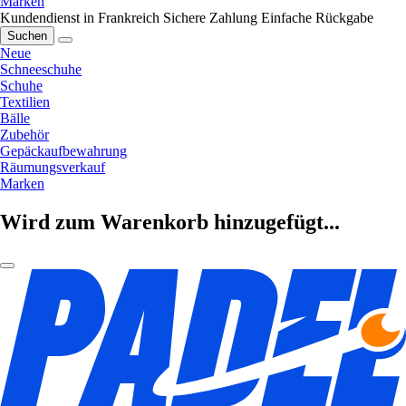
Marken
Kundendienst in Frankreich
Sichere Zahlung
Einfache Rückgabe
Suchen
Neue
Schneeschuhe
Schuhe
Textilien
Bälle
Zubehör
Gepäckaufbewahrung
Räumungsverkauf
Marken
Wird zum Warenkorb hinzugefügt...