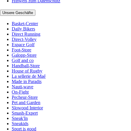
Hinweis zum Datenschutz
Unsere Geschäfte
Basket-Center
Daily Bikers
Direct Running
Direct-Volley
Espace Golf
Foot-Store
Galopp-Store
Golf and co
Handball-Store
House of Rugby
La sellerie de Maé
Made in Paradis
Nauti-wave
On-Fight
Pecheur-Store
Pet and Garden
Slowood Interior
Smash-Expert
Sneak'In
Sneakids
Sport is good