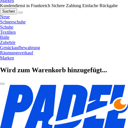
Marken
Kundendienst in Frankreich
Sichere Zahlung
Einfache Rückgabe
Suchen
Neue
Schneeschuhe
Schuhe
Textilien
Bälle
Zubehör
Gepäckaufbewahrung
Räumungsverkauf
Marken
Wird zum Warenkorb hinzugefügt...