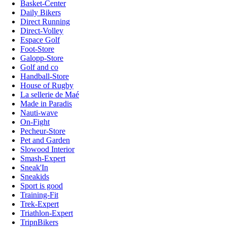
Basket-Center
Daily Bikers
Direct Running
Direct-Volley
Espace Golf
Foot-Store
Galopp-Store
Golf and co
Handball-Store
House of Rugby
La sellerie de Maé
Made in Paradis
Nauti-wave
On-Fight
Pecheur-Store
Pet and Garden
Slowood Interior
Smash-Expert
Sneak'In
Sneakids
Sport is good
Training-Fit
Trek-Expert
Triathlon-Expert
TripnBikers