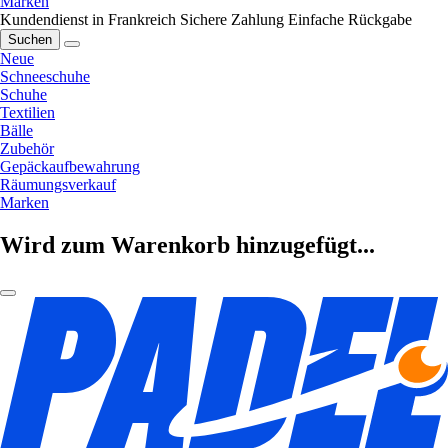
Marken
Kundendienst in Frankreich
Sichere Zahlung
Einfache Rückgabe
Suchen
Neue
Schneeschuhe
Schuhe
Textilien
Bälle
Zubehör
Gepäckaufbewahrung
Räumungsverkauf
Marken
Wird zum Warenkorb hinzugefügt...