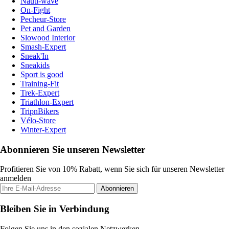
Nauti-wave
On-Fight
Pecheur-Store
Pet and Garden
Slowood Interior
Smash-Expert
Sneak'In
Sneakids
Sport is good
Training-Fit
Trek-Expert
Triathlon-Expert
TripnBikers
Vélo-Store
Winter-Expert
Abonnieren Sie unseren Newsletter
Profitieren Sie von 10% Rabatt, wenn Sie sich für unseren Newsletter
anmelden
Abonnieren
Bleiben Sie in Verbindung
Folgen Sie uns in den sozialen Netzwerken