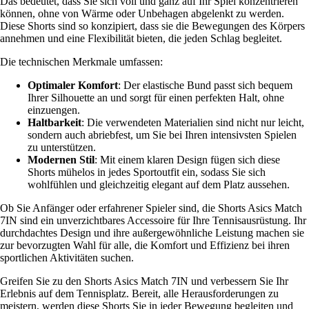
Das bedeutet, dass Sie sich voll und ganz auf Ihr Spiel konzentrieren
können, ohne von Wärme oder Unbehagen abgelenkt zu werden.
Diese Shorts sind so konzipiert, dass sie die Bewegungen des Körpers
annehmen und eine Flexibilität bieten, die jeden Schlag begleitet.
Die technischen Merkmale umfassen:
Optimaler Komfort
: Der elastische Bund passt sich bequem
Ihrer Silhouette an und sorgt für einen perfekten Halt, ohne
einzuengen.
Haltbarkeit
: Die verwendeten Materialien sind nicht nur leicht,
sondern auch abriebfest, um Sie bei Ihren intensivsten Spielen
zu unterstützen.
Modernen Stil
: Mit einem klaren Design fügen sich diese
Shorts mühelos in jedes Sportoutfit ein, sodass Sie sich
wohlfühlen und gleichzeitig elegant auf dem Platz aussehen.
Ob Sie Anfänger oder erfahrener Spieler sind, die Shorts Asics Match
7IN sind ein unverzichtbares Accessoire für Ihre Tennisausrüstung. Ihr
durchdachtes Design und ihre außergewöhnliche Leistung machen sie
zur bevorzugten Wahl für alle, die Komfort und Effizienz bei ihren
sportlichen Aktivitäten suchen.
Greifen Sie zu den Shorts Asics Match 7IN und verbessern Sie Ihr
Erlebnis auf dem Tennisplatz. Bereit, alle Herausforderungen zu
meistern, werden diese Shorts Sie in jeder Bewegung begleiten und