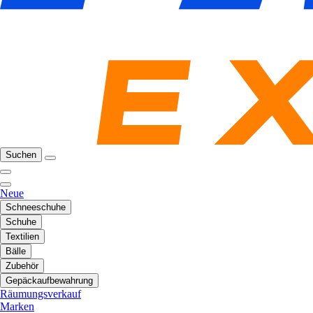
Suchen
Neue
Schneeschuhe
Schuhe
Textilien
Bälle
Zubehör
Gepäckaufbewahrung
Räumungsverkauf
Marken