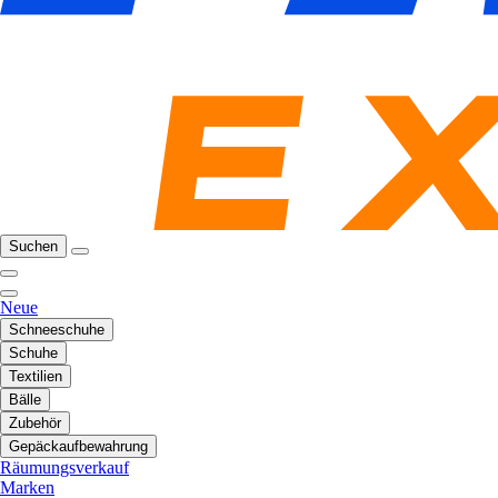
Suchen
Neue
Schneeschuhe
Schuhe
Textilien
Bälle
Zubehör
Gepäckaufbewahrung
Räumungsverkauf
Marken